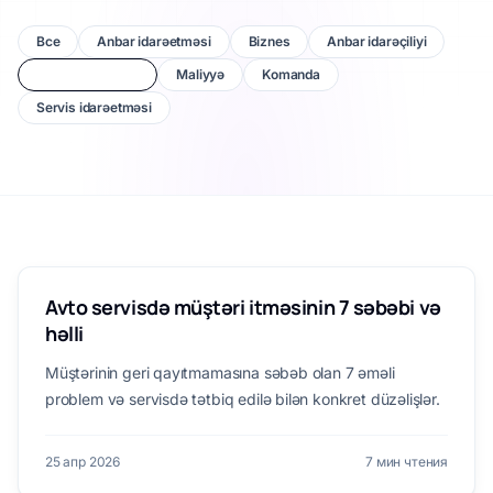
Все
Anbar idarəetməsi
Biznes
Anbar idarəçiliyi
Müştəri saxlama
Maliyyə
Komanda
Servis idarəetməsi
MÜŞTƏRI SAXLAMA
Avto servisdə müştəri itməsinin 7 səbəbi və
həlli
Müştərinin geri qayıtmamasına səbəb olan 7 əməli
problem və servisdə tətbiq edilə bilən konkret düzəlişlər.
25 апр 2026
7 мин чтения