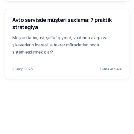
MÜŞTƏRI SAXLAMA
Avto servisdə müştəri saxlama: 7 praktik
strategiya
Müştəri tarixçəsi, şəffaf qiymət, vaxtında əlaqə və
şikayətlərin idarəsi ilə təkrar müraciətləri necə
sistemləşdirmək olar?
23 апр 2026
7 мин чтения