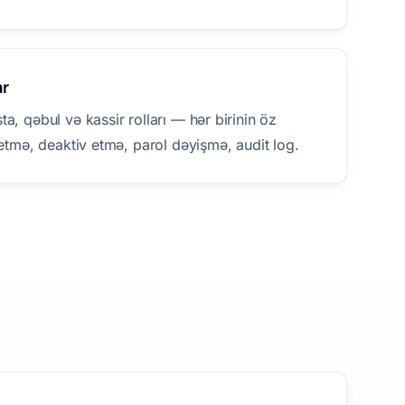
ar
a, qəbul və kassir rolları — hər birinin öz
 etmə, deaktiv etmə, parol dəyişmə, audit log.