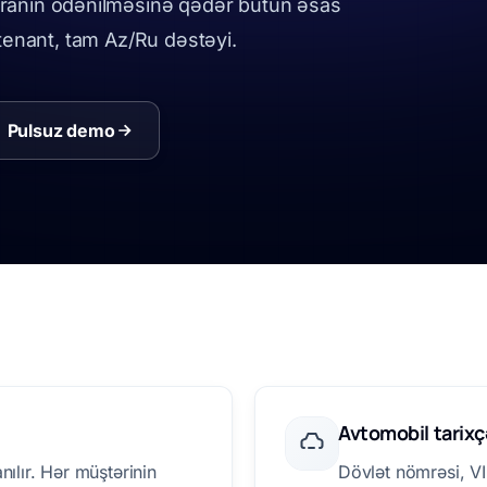
ranın ödənilməsinə qədər bütün əsas
z tenant, tam Az/Ru dəstəyi.
Pulsuz demo
Avtomobil tarixç
nılır. Hər müştərinin
Dövlət nömrəsi, VI