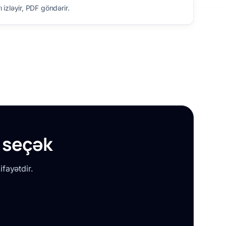
 izləyir, PDF göndərir.
ə seçək
fayətdir.