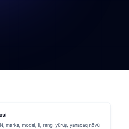
əsi
N, marka, model, il, rəng, yürüş, yanacaq növü