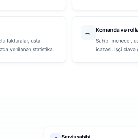
Komanda və roll
clu fakturalar, usta
Sahib, menecer, ust
tda yenilənən statistika.
icazəsi. İşçi əlavə
Servis sahibi