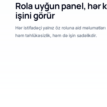
Rola uyğun panel, hər k
işini görür
Hər istifadəçi yalnız öz roluna aid məlumatları
həm təhlükəsizlik, həm də işin sadəlikdir.