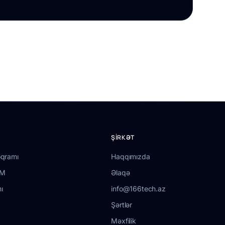
ŞIRKƏT
oqramı
Haqqımızda
RM
Əlaqə
ı
info@166tech.az
Şərtlər
Məxfilik