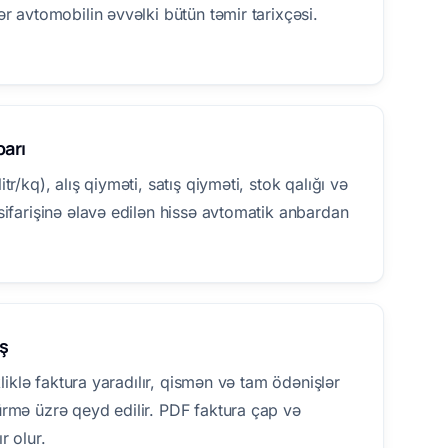
ər avtomobilin əvvəlki bütün təmir tarixçəsi.
barı
tr/kq), alış qiyməti, satış qiyməti, stok qalığı və
sifarişinə əlavə edilən hissə avtomatik anbardan
ş
 kliklə faktura yaradılır, qismən və tam ödənişlər
rmə üzrə qeyd edilir. PDF faktura çap və
r olur.