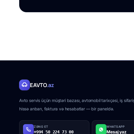
EAVTO
.az
Avto servis üçün müştəri bazası, avtomobil tarixçəsi, iş sifariş
hissə anbarı, faktura və hesabatlar — bir paneldə.
ZƏNG ET
WHATSAPP
Mesaj yaz
+994 50 224 73 00