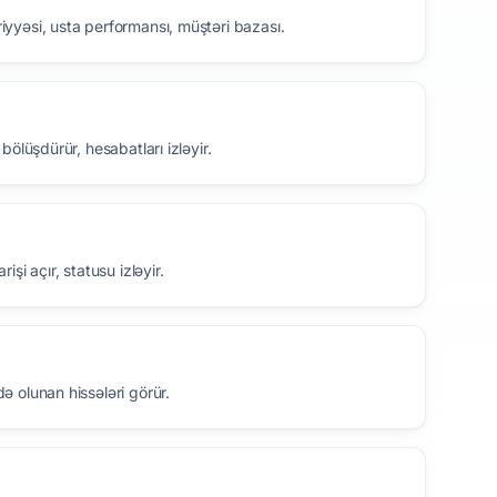
riyyəsi, usta performansı, müştəri bazası.
 bölüşdürür, hesabatları izləyir.
işi açır, statusu izləyir.
də olunan hissələri görür.