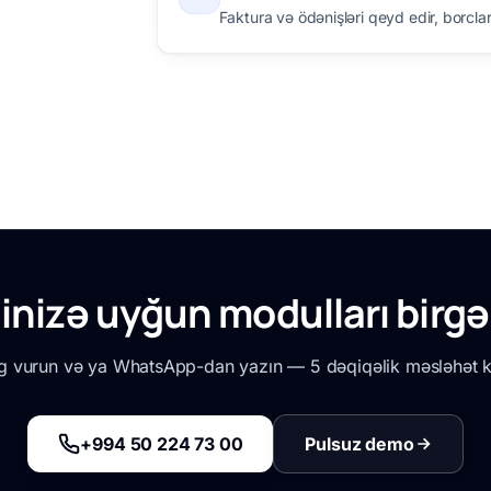
Faktura və ödənişləri qeyd edir, borcları
inizə uyğun modulları birg
g vurun və ya WhatsApp-dan yazın — 5 dəqiqəlik məsləhət ki
+994 50 224 73 00
Pulsuz demo