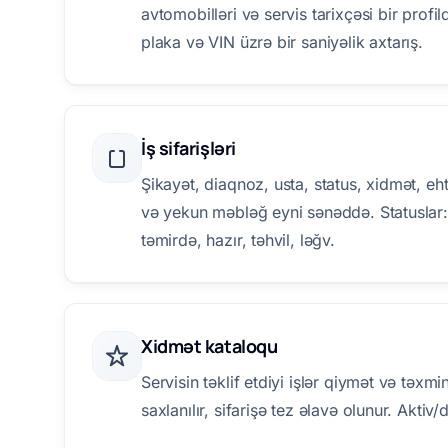
avtomobilləri və servis tarixçəsi bir profi
plaka və VIN üzrə bir saniyəlik axtarış.
İş sifarişləri
Şikayət, diaqnoz, usta, status, xidmət, eht
və yekun məbləğ eyni sənəddə. Statuslar:
təmirdə, hazır, təhvil, ləğv.
Xidmət kataloqu
Servisin təklif etdiyi işlər qiymət və təxmi
saxlanılır, sifarişə tez əlavə olunur. Aktiv/