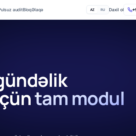
Pulsuz audit
Bloq
Əlaqə
Daxil ol
+
AZ
RU
 gündəlik
üçün
tam modul