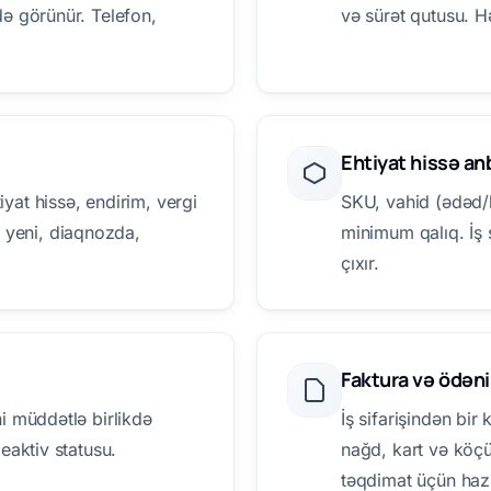
ldə görünür. Telefon,
və sürət qutusu. H
Ehtiyat hissə an
iyat hissə, endirim, vergi
SKU, vahid (ədəd/li
 yeni, diaqnozda,
minimum qalıq. İş 
çıxır.
Faktura və ödəni
ni müddətlə birlikdə
İş sifarişindən bir
deaktiv statusu.
nağd, kart və köçü
təqdimat üçün hazı