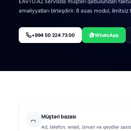
EAVTO.AZ servisdə müştəri qəbulundan faktu
əməliyyatları birləşdirir. 8 əsas modul, limitsi
+994 50 224 73 00
WhatsApp
Müştəri bazası
Ad, telefon, email, ünvan və qeydlər saxla