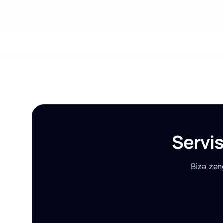
Servis
Bizə zən