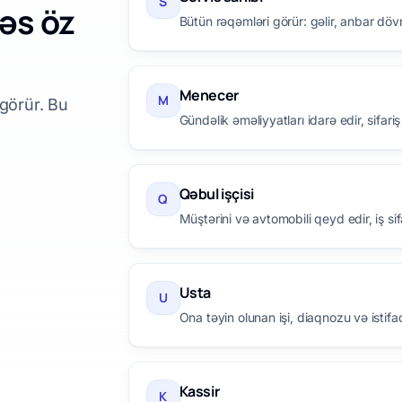
S
əs öz
Bütün rəqəmləri görür: gəlir, anbar döv
Menecer
M
 görür. Bu
Gündəlik əməliyyatları idarə edir, sifariş
Qəbul işçisi
Q
Müştərini və avtomobili qeyd edir, iş sifar
Usta
U
Ona təyin olunan işi, diaqnozu və istifa
Kassir
K