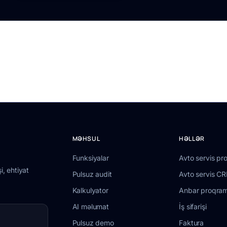
MƏHSUL
HƏLLƏR
Funksiyalar
Avto servis pr
i, ehtiyat
Pulsuz audit
Avto servis C
Kalkulyator
Anbar proqram
AI məlumat
İş sifarişi
Pulsuz demo
Faktura