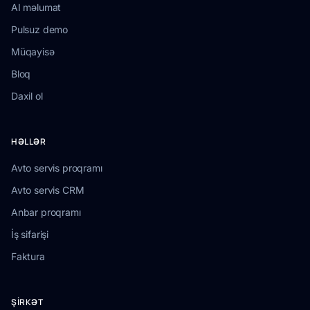
AI məlumat
Pulsuz demo
Müqayisə
Bloq
Daxil ol
HƏLLƏR
Avto servis proqramı
Avto servis CRM
Anbar proqramı
İş sifarişi
Faktura
ŞIRKƏT