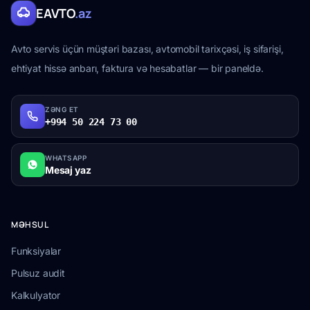
EAVTO
.az
Avto servis üçün müştəri bazası, avtomobil tarixçəsi, iş sifarişi,
ehtiyat hissə anbarı, faktura və hesabatlar — bir paneldə.
ZƏNG ET
+994 50 224 73 00
WHATSAPP
Mesaj yaz
MƏHSUL
Funksiyalar
Pulsuz audit
Kalkulyator