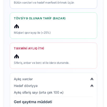
Bütün xərcləri və hədəf mənfəəti örtmək üçün
TÖVSIYƏ OLUNAN TARIF (BAZAR)
₼
Müştəri qavrayışı ilə (+25%)
TƏXMINI AYLIQ ITKI
₼
Sifariş, anbar və borc əl ilə idarə olunanda.
Aylıq xərclər
₼
Hədəf dövriyyə
₼
Aylıq sifariş sayı (orta çek 100 ₼)
Geri qayıtma müddəti