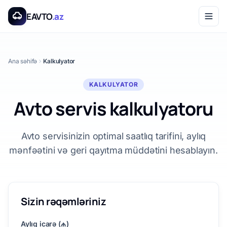
Əsas məzmuna keç
EAVTO
.az
Ana səhifə
Kalkulyator
KALKULYATOR
Avto servis kalkulyatoru
Avto servisinizin optimal saatlıq tarifini, aylıq
mənfəətini və geri qayıtma müddətini hesablayın.
Sizin rəqəmləriniz
Aylıq icarə (₼)