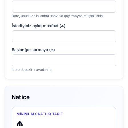
Borc, unudulan iş, anbar səhvi və qayıtmayan müştəri itkisi
İstədiyiniz aylıq mənfəət (₼)
Başlanğıc sərmayə (₼)
İcarə depozit + avadanlıq
Nəticə
MINIMUM SAATLIQ TARIF
₼