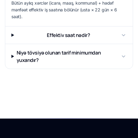
Bütün aylıq xərclər (icarə, maaş, kommunal) + hədəf
mənfəət effektiv iş saatına bölünür (usta × 22 gün × 6
saat).
Effektiv saat nədir?
Niyə tövsiyə olunan tarif minimumdan
yuxarıdır?