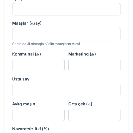
Maaşlar (₼/ay)
Sahib daxil olmaqla bütün maaşların cəmi
Kommunal (₼)
Marketinq (₼)
Usta sayı
Aylıq maşın
Orta çek (₼)
Nəzarətsiz itki (%)