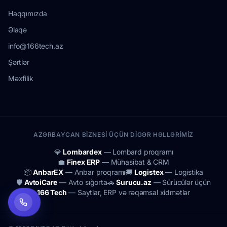
Haqqımızda
Əlaqə
info@166tech.az
Şərtlər
Məxfilik
AZƏRBAYCAN BIZNESI ÜÇÜN DIGƏR HƏLLƏRIMIZ
💎
Lombardex
— Lombard proqramı
💼
Finex ERP
— Mühasibat & CRM
📦
AnbarEX
— Anbar proqramı
🚚
Logistex
— Logistika
🛡
AvtoiCare
— Avto sığorta
🚗
Surucu.az
— Sürücülər üçün
166 Tech
— Saytlar, ERP və rəqəmsal xidmətlər