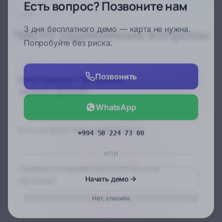
Есть вопрос? Позвоните нам
FAQ
3 дня бесплатного демо — карта не нужна.
Часто задаваемые вопросы
Попробуйте без риска.
Позвонить
Кому подходит Программа
автомастерской?
WhatsApp
Есть ли демо-версия EAVTO.AZ?
+994 50 224 73 00
ИЛИ
Сколько сотрудников может быть в
Начать демо
системе?
Нет, спасибо