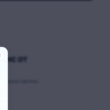
вис от
 реальной картины