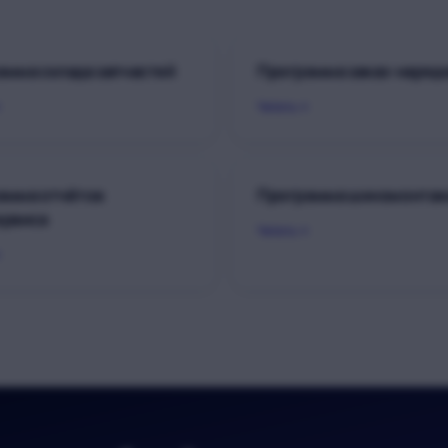
амма склада запчастей
Программа заказ-наряд
Читать
амма отчётов
Программа шиномонта
ервиса
Читать