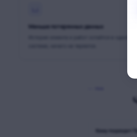
Меньше потерянных данных
История клиента и работ остаётся в одной
системе, ничего не теряется.
FAQ
Кому подходит П