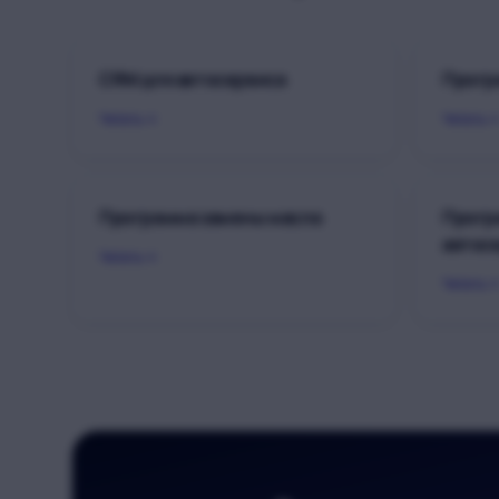
CRM для автосервиса
Прогр
Читать
Читать
Программа замены масла
Прогр
автос
Читать
Читать