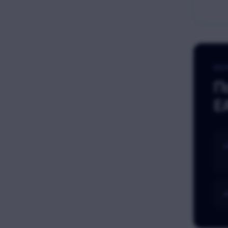
ОС
П
E