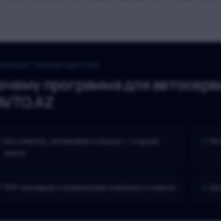
НОВНЫЕ ПРЕИМУЩЕСТВА
очему программа для автосерви
AVTO.AZ
Все клиенты, автомобили и заказы — в одном
Авт
месте.
PDF-накладная с реквизитами компании и клиента.
Дос