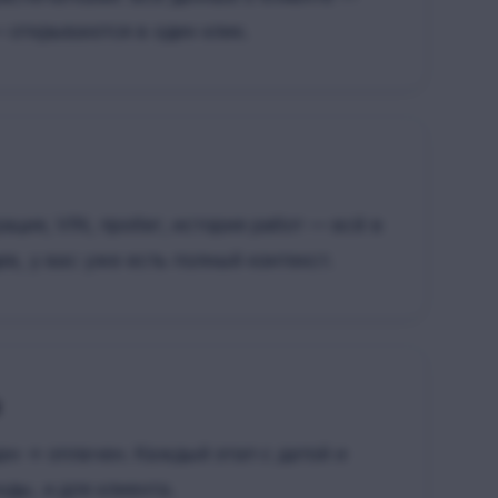
 открываются в один клик.
ция, VIN, пробег, история работ — всё в
ев, у вас уже есть полный контекст.
н → оплачен. Каждый этап с датой и
ды, и для клиента.