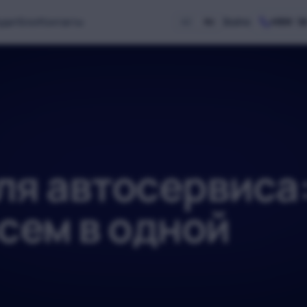
удит
Блог
Контакты
Войти
+994 5
AZ
RU
ля автосервиса
сем в одной