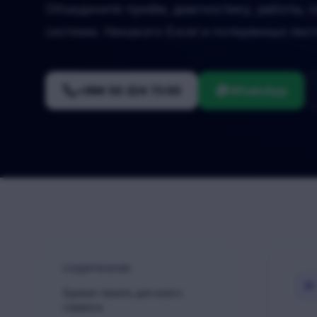
Объедините приём, диагностику, работы, с
системе. Никакого Excel и потерянных лис
+994 50 224 73 00
WhatsApp
СОДЕРЖАНИЕ
01
Единая панель для всего
сервиса