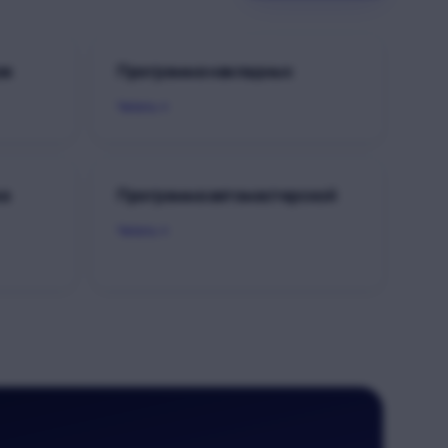
ов
Программа накладных
Читать
жа
Программа автомастерской
Читать