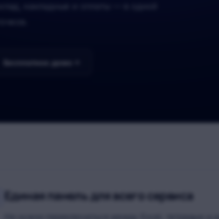
клад, накладные и оплаты — в одной
точков.
Бесплатное демо
Единая панель для всего сервиса
Не нужно переключаться между Excel, тетрадью и 