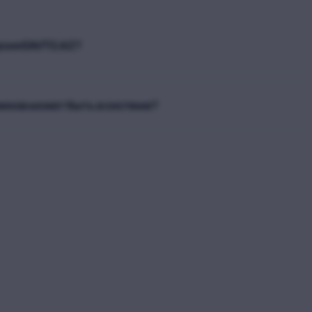
рсия EAVTO.AZ?
иков может быть в системе?