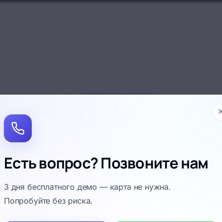
ПОЧЕМУ ЭТО ВАЖНО
мный подход отличает сер
конкурентов
Есть вопрос? Позвоните нам
томобиль, работа, запчасть и платёж разорваны —
не видно. EAVTO.AZ связывает эти данные.
3 дня бесплатного демо — карта не нужна.
Попробуйте без риска.