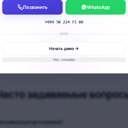
Позвонить
WhatsApp
+994 50 224 73 00
Быстрый приём
ИЛИ
Когда звонит постоянный клиент, история
сразу видна.
Начать демо
Нет, спасибо
Часто задаваемые вопрос
рограмма для автосервиса?