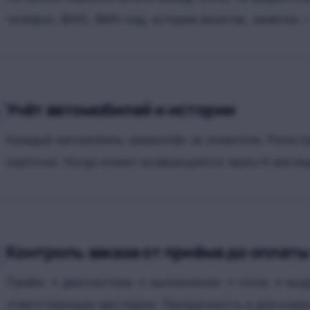
телефон, ФИО, ФИН код, история визитов, заметки —
Учёт автомобилей и истории
Каждый автомобиль закреплён за клиентом. Регистра
карточке. Когда клиент возвращается через 6 месяц
Контроль заказа от приёма до оплаты
Приём → диагностика → выполнение → готов → выда
ответственным мастером. Прозрачность и для коман