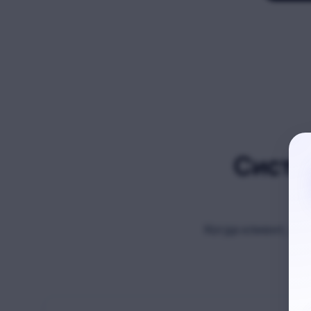
Систе
Когда клиент, ав