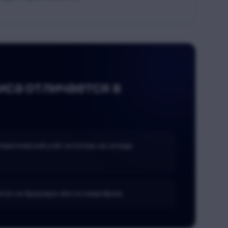
са отличается в
оматический учёт остатков на складе.
туп из браузера или со смартфона.